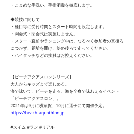
・こまめな手洗い、手指消毒を徹底します。
◆競技に関して
・種目毎に受付時間とスタート時間を設定します。
・開会式・閉会式は実施しません。
・スタート直前やランニング中は、なるべく参加者の真後ろ
につかず、距離を開け、斜め後ろで走ってください。
・ハイタッチなどの接触はお控えください。
【ビーチアクアスロンシリーズ】
大人からキッズまで楽しめる。
海で泳いで、ビーチを走る。海を全身で味わえるイベント
「ビーチアクアスロン」。
2021年は9月に横須賀、10月に逗子にて開催予定。
https://beach-aquathlon.jp
#スイム #ラン #リアル