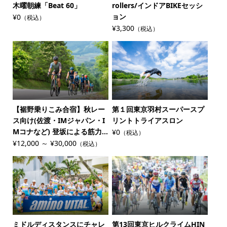
木曜朝練「Beat 60」
rollers/インドアBIKEセッシ
ョン
¥0
（税込）
¥3,300
（税込）
【裾野乗りこみ合宿】秋レー
第１回東京羽村スーパースプ
ス向け(佐渡・IMジャパン・I
リントトライアスロン
Mコナなど) 登坂による筋力...
¥0
（税込）
¥12,000 ～ ¥30,000
（税込）
ミドルディスタンスにチャレ
第13回東京ヒルクライムHIN