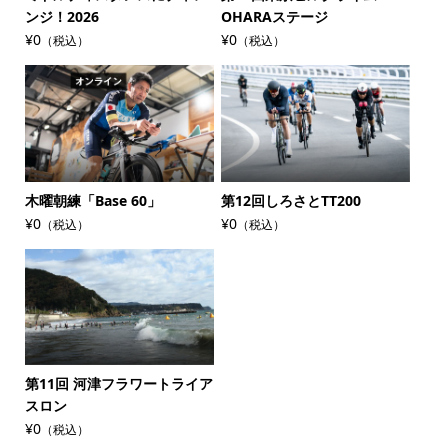
ンジ！2026
OHARAステージ
¥0
¥0
（税込）
（税込）
木曜朝練「Base 60」
第12回しろさとTT200
¥0
¥0
（税込）
（税込）
第11回 河津フラワートライア
スロン
¥0
（税込）