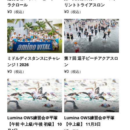
ラクロール
リントトライアスロン
¥0
¥0
（税込）
（税込）
ミドルディスタンスにチャレ
第７回 逗子ビーチアクアスロ
ンジ！2026
ン
¥0
¥0
（税込）
（税込）
Lumina OWS練習会＠平塚
Lumina OWS練習会＠平塚
【午前 中上級/午後 初級】 10
【中上級】 11月3日