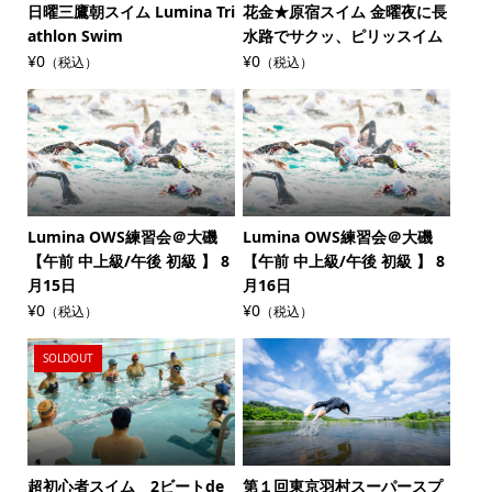
日曜三鷹朝スイム Lumina Tri
花金★原宿スイム 金曜夜に長
athlon Swim
水路でサクッ、ピリッスイム
¥0
¥0
（税込）
（税込）
Lumina OWS練習会＠大磯
Lumina OWS練習会＠大磯
【午前 中上級/午後 初級 】 8
【午前 中上級/午後 初級 】 8
月15日
月16日
¥0
¥0
（税込）
（税込）
SOLDOUT
超初心者スイム 2ビートde
第１回東京羽村スーパースプ